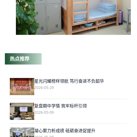
热点推荐
星光闪耀榜样领航 笃行奋进不负韶华
2026-05-29
复盘期中学情 筑牢标杆引领
2026-05-09
凝心聚力析成绩 砥砺奋进促提升