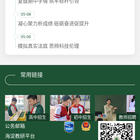
复盘期中学情 筑牢标杆引领
05-08
凝心聚力析成绩 砥砺奋进促提升
05-06
模拟真实法庭 思辨科技伦理
常用链接
高中招生
初中招生
教师招聘
公务邮箱
海淀教研平台