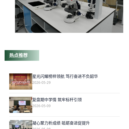
热点推荐
星光闪耀榜样领航 笃行奋进不负韶华
2026-05-29
复盘期中学情 筑牢标杆引领
2026-05-09
凝心聚力析成绩 砥砺奋进促提升