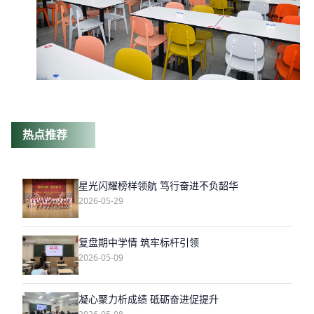
热点推荐
星光闪耀榜样领航 笃行奋进不负韶华
2026-05-29
复盘期中学情 筑牢标杆引领
2026-05-09
凝心聚力析成绩 砥砺奋进促提升