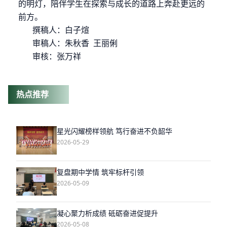
的明灯，陪伴学生在探索与成长的道路上奔赴更远的
前方。
撰稿人：白子煊
审稿人：朱秋香
王丽俐
审核：张万祥
热点推荐
星光闪耀榜样领航 笃行奋进不负韶华
2026-05-29
复盘期中学情 筑牢标杆引领
2026-05-09
凝心聚力析成绩 砥砺奋进促提升
2026-05-08