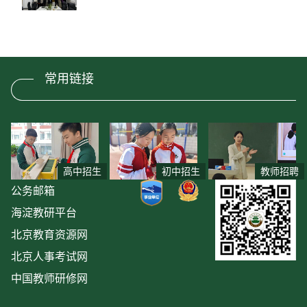
常用链接
高中招生
初中招生
教师招聘
公务邮箱
海淀教研平台
北京教育资源网
北京人事考试网
中国教师研修网