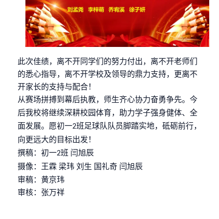
此次佳绩，离不开同学们的努力付出，离不开老师们
的悉心指导，离不开学校及领导的鼎力支持，更离不
开家长的支持与配合！
从赛场拼搏到幕后执教，师生齐心协力奋勇争先。今
后我校将继续深耕校园体育，助力学子强身健体、全
面发展。愿初一
班足球队队员脚踏实地，砥砺前行，
2
！
向更远大的目标出发
撰稿：初
闫旭辰
一
班
2
摄像：
王霖
梁玮
刘生
国礼奇
闫旭辰
审稿：黄京玮
审核：张万祥