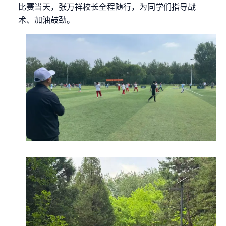
比赛当天，张万祥校长全程随行，为同学们指导战
术、加油鼓劲。