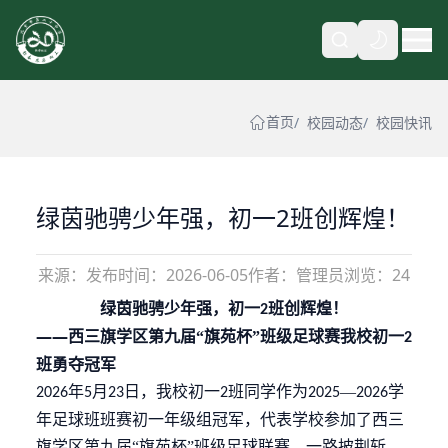
自动
首页
校园动态
校园快讯
绿茵驰骋少年强，初一2班创辉煌！
来源：
发布时间：
2026-06-05
作者：管理员
浏览：24
绿茵驰骋少年强
，
初一
班创辉煌
！
2
——
西三旗学区第九届
“旗苑杯”班级足球赛
我校初一
2
班勇夺冠军
班同学
年
月
日，我校初一
作为
—
学
2026
5
23
2
2025
2026
年足球班班赛初一年级组冠军，代表学校
参加了西三
旗学区第九届
“旗苑杯”班级足球联赛，一路披荆斩