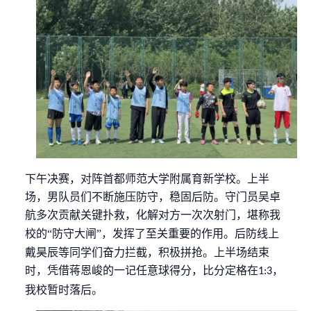
下午决赛，对阵首都师范大学附属育新学校。上半
场，男队员们不断施压防守，稳固后防。守门员吴卓
航多次贡献关键扑救，化解对方一次次射门
，堪称我
后防线上
校的
“防守大闸”，发挥了至关重要的作用。
戴昊辰等同学们奋力拦截，积极拼抢。上半场结束
时，凭借蒋恩峻的一记任意球得分，
比分定格在
，
1:3
我校暂时落后。