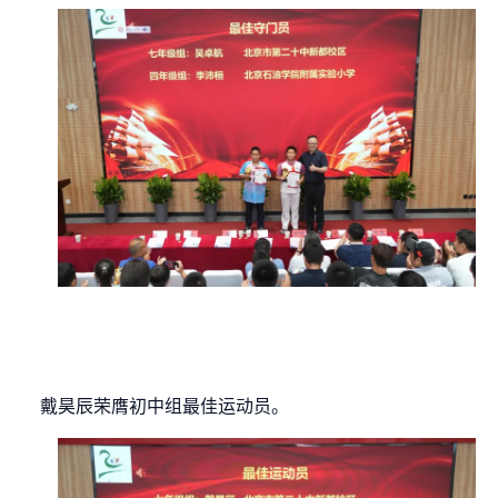
戴昊辰荣膺初中组最佳运动员。