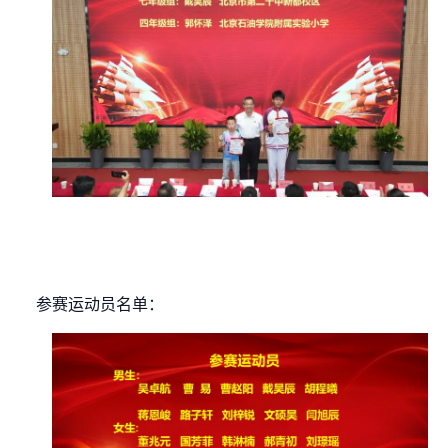
参赛运动员名单：