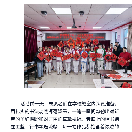
活动前一天，
志愿者们在学校教室内
认真准备
，
用扎实的书法功底挥毫泼墨，一笔一画间勾勒出对新
春的
美好
期盼和对居民的
真挚祝福
。春联上的楷书端
庄工整，行书飘逸流畅，每一幅作品都饱含着浓浓的