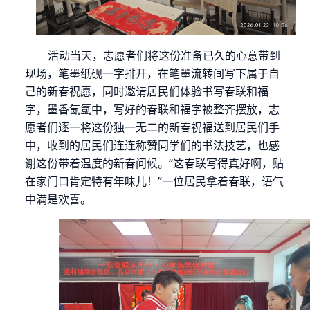
活动当天，志愿者们将这份准备已久的心意带到
现场
，
笔墨纸砚一字排开，在笔墨流转间写下属于自
己的新春祝愿
，同时邀请居民们体验书写春联和福
字，
墨香氤氲中，
写好的春联和福字被整齐摆放，志
愿者们逐一将这份独一无二的新春祝福送到居民们手
中，
收到
的居民们连连称赞同学们的书法技艺，也感
谢这份带着温度的新春问候。
“这春联写得真好啊，贴
在家门口肯定特有年味儿！”一位居民拿着春联，语气
中满是欢喜。