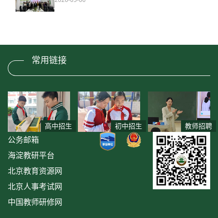
常用链接
高中招生
初中招生
教师招聘
公务邮箱
海淀教研平台
北京教育资源网
北京人事考试网
中国教师研修网