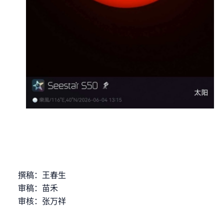
撰稿：王春生
审稿：苗禾
审核：张万祥