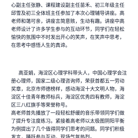
心副主任张静、课程建设副主任苗禾、初三年级主任
邱雪及初三全体班主任参加了本次心理辅导讲座。高
老师和蔼可亲，讲座言简意赅，生动有趣。讲座中高
老师设计了许多学生参与的互动环节，同学们在轻松
愉快的氛围中不时发出开心的笑声，在笑声中思考，
在思考中感悟人生的真谛。
高亚娟，海淀区心理学科带头人，中国心理学会注
册心理师，国家二级心理咨询师，荣获首都五一劳动
奖章，北京市师德榜样，感动海淀十大文明人物，海
淀区十佳青年教师标兵，海淀区优秀四有教师，海淀
区三八红旗手等荣誉称号。
高老师首先播放了一段轻松舒缓的音乐带领同学们做
了提升专注度练习。紧接着高老师以太极图阴阳平衡
为例提出了几个值得同学们思考的问题。同学们积极
发言，踊跃参与互动，现场气氛热烈。