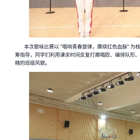
本次歌咏比赛以
“唱响青春旋律，赓续红色血脉” 
筹指导，同学们利用课余时间反复打磨唱腔、编排队形、
精的班级风貌。