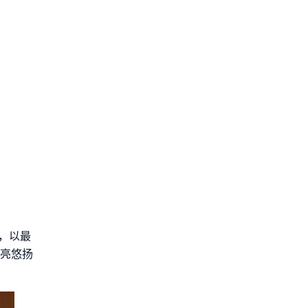
，以最
亮悠扬