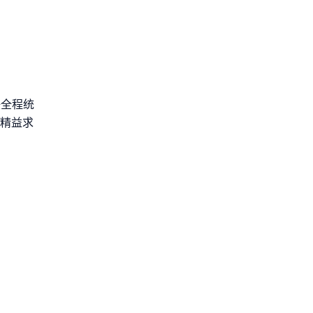
任全程统
精益求