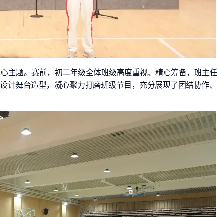
为核心主题。赛前，初二年级全体班级高度重视、精心筹备，班主
设计舞台造型，凝心聚力打磨班级节目，充分展现了团结协作、