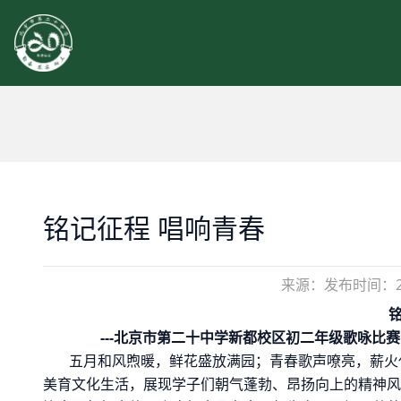
铭记征程 唱响青春
来源：
发布时间：
-
--
北京市第二十中学新都校区初二年级歌咏比赛
五月和风煦暖，鲜花盛放满园；青春歌声嘹亮，薪火
美育文化生活，展现学子们朝气蓬勃、昂扬向上的精神风