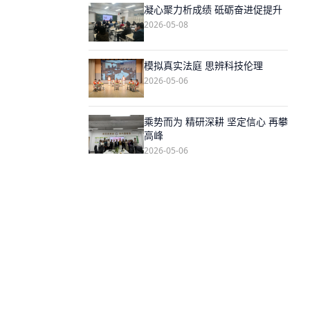
凝心聚力析成绩 砥砺奋进促提升
2026-05-08
模拟真实法庭 思辨科技伦理
2026-05-06
乘势而为 精研深耕 坚定信心 再攀
高峰
2026-05-06