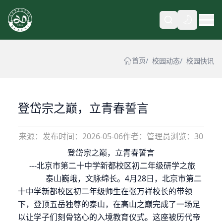
自动
首页
校园动态
校园快讯
登岱宗之巅，立青春誓言
来源：
发布时间：
2026-05-06
作者：管理员
浏览：30
登岱宗之巅，立青春誓言
---北京市第二十中学新都校区初二年级研学之旅
泰山巍峨，文脉绵长。
4
月
28
日，北京市第二
十中学新都校区初二年级师生在
张万祥校长的带领
下，登顶五岳独尊的泰山，在高山之巅完成了一场足
以让学子们刻骨铭心的入境教育仪式。这座被历代帝