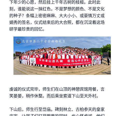
下年少的心愿，然后挂上千年古树的枝桠。此时此
刻，谁能说这一抹红色，不是梦想的颜色、不是文化
的种子？条幅上密密麻麻、大大小小、或豪情万丈或
娟秀的签名，仪式结束后的大合照，都在沉淀着这场
研学最珍贵的回忆。
虔诚的仪式完毕，师生们在山顶的神憩宾馆用餐，言
笑晏晏，稍作休整。而后乘坐索道下山至天外村。
下山后，师生行至岱庙。碑刻林立、古柏参天的皇家
庙宇，让学子们打开眼界的同时，也心怀虔诚。他们