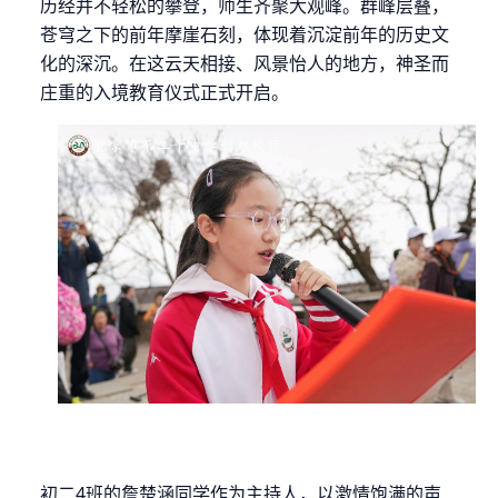
历经并不轻松的攀登，师生齐聚大观峰。群峰层叠，
苍穹之下的前年摩崖石刻，体现着沉淀前年的历史文
化的深沉。在这云天相接、风景怡人的地方，神圣而
庄重的入境教育仪式正式开启。
初二
4
班的詹楚涵同学作为主持人，以激情饱满的声