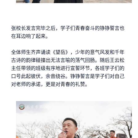
张校长发言完毕之后，学子们青春奋斗的铮铮誓言也
在耳边响了起来。
全体师生齐声诵读《望岳》，少年的意气风发和千年
古诗的韵律碰撞出无法言喻的荡气回肠。随后王云松
主任带领的班级有序地进行宣誓环节，各班学子们的
口号此起彼伏，余音绕谷。铮铮誓言是学子们对自己
对老师的承诺，更是对青春的礼赞。