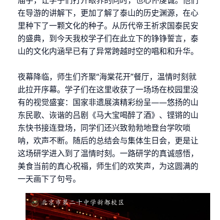
在导游的讲解下，更加了解了泰山的历史渊源，在心
里种下了一颗文化的种子。从历代帝王祈求国泰民安
的盛典，到今天我校学子们在此立下的铮铮誓言，泰
山的文化内涵早已有了异常跨越时空的唱和和升华。
夜幕降临，师生们齐聚
“海棠花开”餐厅，温情时刻就
此拉开序幕。学子们在这里收获了一场场在校园里没
有的视觉盛宴：
国家非遗展演精彩纷呈
——悠扬的山
东民歌、诙谐的吕剧《马大宝喝醉了酒》、铿锵的山
东快书接连登场，同学们还兴致勃勃地登台学吹唢
呐，欢声不断。随后的总结会与集体生日会，更是让
这场研学进入到了温情时刻。一路研学的真诚感悟，
美食当前的真心祝福，师生们的欢笑声，为这圆满的
一天画下了句号。