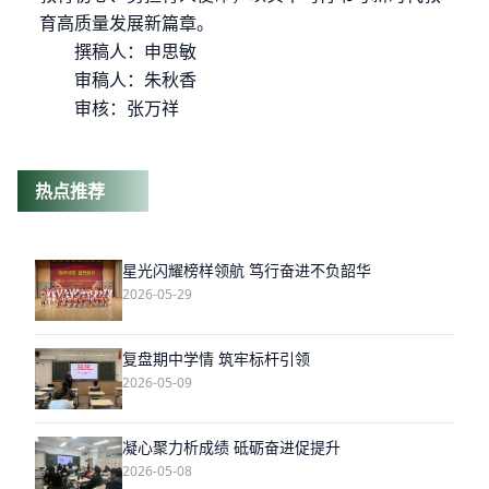
育高质量发展新篇章。
撰稿人：申思敏
审稿人：朱秋香
审核：张万祥
热点推荐
星光闪耀榜样领航 笃行奋进不负韶华
2026-05-29
复盘期中学情 筑牢标杆引领
2026-05-09
凝心聚力析成绩 砥砺奋进促提升
2026-05-08