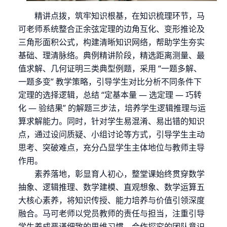
精讲点拨，筑牢知识根基，在知识梳理环节，马
可老师系统整合正余弦定理的边角互化、变形推论及
三角形面积公式，构建清晰知识网络，帮助学生夯实
基础、理清脉络。典例精讲阶段，精选距离测量、最
值求解、几何证明三类典型例题，采用
“一题多解、
一题多变” 教学策略，引导学生对比分析不同条件下
定理的选择逻辑，总结 “定基本量 — 选定理 — 巧转
化 — 验结果” 的解题三步法，培养学生逻辑推理与运
算求解能力。同时，针对学生易混淆、易出错的知识
点，通过设问质疑、小组讨论等方式，引导学生主动
思考、突破难点，充分凸显学生主体地位与教师主导
作用。
素养落地，彰显育人初心，整堂课始终贯穿数学
抽象、逻辑推理、数学建模、直观想象、数学运算五
大核心素养，将知识传授、能力培养与价值引领深度
融合。马可老师以党员教师的责任与担当，注重引导
学生养成严谨细致的思维习惯、合作探究的团队意识