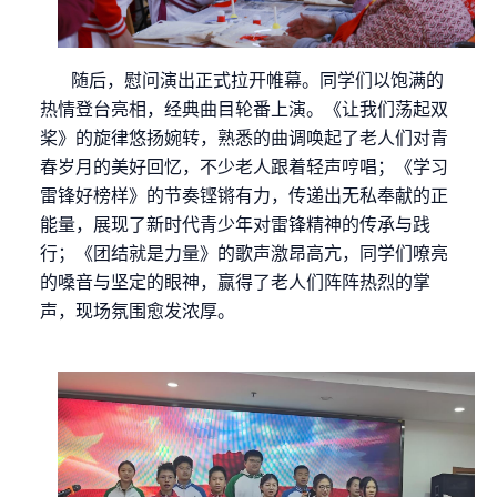
随后，慰问演出正式拉开帷幕。同学们以饱满的
热情登台亮相，经典曲目轮番上演。《让我们荡起双
桨》的旋律悠扬婉转，熟悉的曲调唤起了老人们对青
春岁月的美好回忆，不少老人跟着轻声哼唱；《学习
雷锋好榜样》的节奏铿锵有力，传递出无私奉献的正
能量，展现了新时代青少年对雷锋精神的传承与践
行；《团结就是力量》的歌声激昂高亢，同学们嘹亮
的嗓音与坚定的眼神，赢得了老人们阵阵热烈的掌
声，现场氛围愈发浓厚。