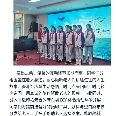
演出
之余
，温馨的互动环节如期而至。同学们分
组围坐在老人身边，耐心倾听老人们讲述过往的人生
故事、奋斗经历与生活感悟，时而点头回应，时而轻
声询问，用真诚的陪伴驱散老人的孤独。与此同时，
融入非遗印拓元素的麻布袋
DIY
体验活动热闹开展，
同学们将提前准备好的拓印工具、颜料与空白麻布袋
分发给老人，手把手
帮助
老人选择图案、蘸取颜料、