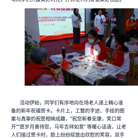
活动伊始，同学们有序地向在场老人递上精心准
备的新年祝福贺卡。卡片上，工整的字迹、手绘的图
案与真挚的祝愿相映成趣，
“
祝您新春安康，笑口常
开
”“
愿岁月善待您，马年吉祥如意
”
等暖心话语，让老
人们接过贺卡时，脸上纷纷绽放出欣慰的笑容，双手