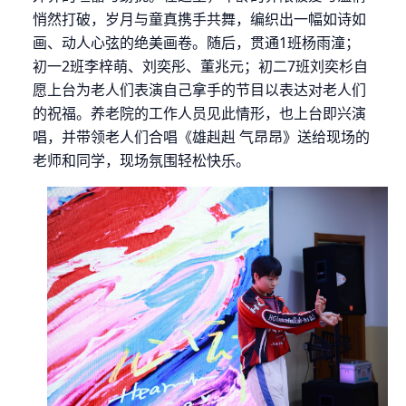
悄然打破，岁月与童真携手共舞，编织出一幅如诗如
画、动人心弦的绝美画卷。随后，
贯通
1
班杨雨潼；
初一
2
班李梓萌、刘奕彤、董兆元；初二
7
班刘奕杉自
愿上台为老人们表演自己拿手的节目以表达对老人们
的祝福。养老院的工作人员见此情形，也上台即兴演
唱，并带领老人们合唱《雄赳赳 气昂昂》送给现场的
老师和同学，现场氛围轻松快乐。