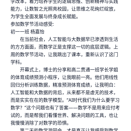
学改革，着力培养学生的逻辑思维、创新精神与实践
能力，让数智之光照亮校园，让思维之花绚烂绽放，
为学生全面发展与终身成长赋能。
参加数学节活动感受
:
初一一班
杨嘉怡
在当前社会，人工智能与大数据早已渗透到生活
的方方面面，而数学正是支撑这一切的底层逻辑。上
周的数学节活动，让我跳出了课本，重新认识了这门
学科。
开幕式上，博士的分享和高二贯通一班学长学姐
的体育成绩预测小程序，让我眼前一亮。他们用线性
回归分析训练数据，精准预测体育成绩，让我明白：
人工智能和大数据的背后，从来都不是虚无的技术，
而是实实在在的数学模型。
“AI时代我们为什么要学习
数学？”这个问题也有了答案——数学不是用来应付考
试的，而是帮我们看懂世界、解决问题的工具，也让
我慢慢消除了对数学的恐惧。
第二天的数学游园会，才是真正让我感受到数学