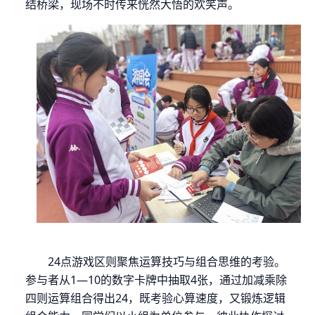
结桥梁，现场不时传来恍然大悟的欢笑声。
24点游戏区则聚焦运算技巧与组合思维的考验。
参与者从1—10的数字卡牌中抽取4张，通过加减乘除
四则运算组合得出24，既考验心算速度，又锻炼逻辑