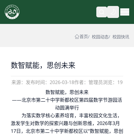
自动
首页
校园动态
校园快讯
数智赋能，思创未来
来源：
发布时间：
2026-03-18
作者：管理员
浏览：19
数智赋能，思创未来
——北京市第二十中学新都校区第四届数学节游园活
动圆满举行
为落实数学核心素养培育，丰富校园文化生活，
激发学生对数学的探索兴趣与创新思维，
2026年3月
17日，北京市第二十中学新都校区以“数智赋能，思创