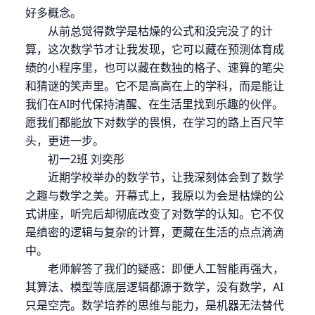
好多概念。
从前总觉得数学是枯燥的公式和没完没了的计
算，这次数学节才让我发现，它可以藏在预测体育成
绩的小程序里，也可以藏在数独的格子、速算的笔尖
和猜谜的笑声里。它不是高高在上的学科，而是能让
我们在
AI时代保持清醒、在生活里找到乐趣的伙伴。
愿我们都能放下对数学的畏惧，在学习的路上百尺竿
头，更进一步。
初一
2班 刘奕彤
近期学校举办的数学节，让我深刻体会到了数学
之趣与数学之美。开幕式上，我原以为会是枯燥的公
式讲座，听完后却彻底改变了对数学的认知。它不仅
是缜密的逻辑与复杂的计算，更藏在生活的点点滴滴
中。
老师解答了我们的疑惑：即便人工智能再强大，
其算法、模型等底层逻辑都源于数学，没有数学，
AI
只是空壳。数学培养的思维与能力，是机器无法替代