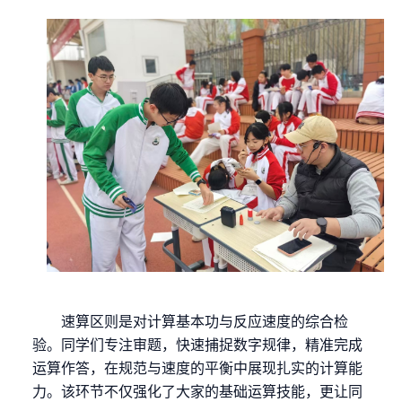
速算区则是对计算基本功与反应速度的综合检
验。同学们专注审题，快速捕捉数字规律，精准完成
运算作答，在规范与速度的平衡中展现扎实的计算能
力。该环节不仅强化了大家的基础运算技能，更让同