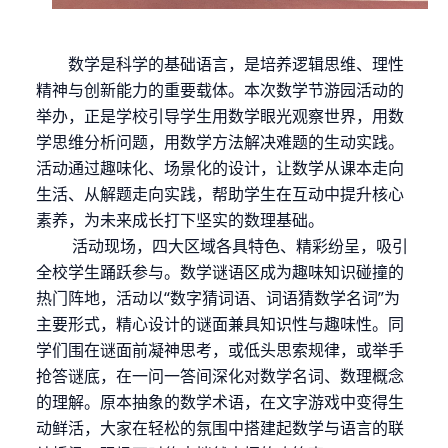
数学是科学的基础语言，是培养逻辑思维、理性
精神与创新能力的重要载体。本次数学节游园活动的
举办，正是学校引导学生用数学眼光观察世界，用数
学思维分析问题，用数学方法解决难题的生动实践。
活动通过趣味化、场景化的设计，让数学从课本走向
生活、从解题走向实践，帮助学生在互动中提升核心
素养，为未来成长打下坚实的数理基础。
活动现场，四大区域各具特色、精彩纷呈，吸引
全校学生踊跃参与。数学谜语区成为趣味知识碰撞的
热门阵地，活动以
“数字猜词语、词语猜数学名词”为
主要形式，精心设计的谜面兼具知识性与趣味性。同
学们围在谜面前凝神思考，或低头思索规律，或举手
抢答谜底，在一问一答间深化对数学名词、数理概念
的理解。原本抽象的数学术语，在文字游戏中变得生
动鲜活，大家在轻松的氛围中搭建起数学与语言的联