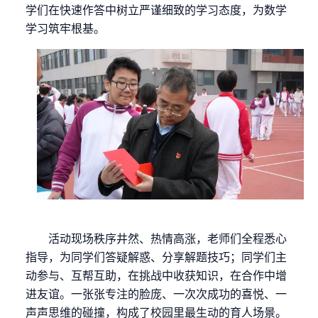
学们在快速作答中树立严谨细致的学习态度，为数学
学习筑牢根基。
活动现场秩序井然、热情高涨，老师们全程悉心
指导，为同学们答疑解惑、分享解题技巧；同学们主
动参与、互帮互助，在挑战中收获知识，在合作中增
进友谊。一张张专注的脸庞、一次次成功的喜悦、一
声声思维的碰撞，构成了校园里最生动的育人场景。