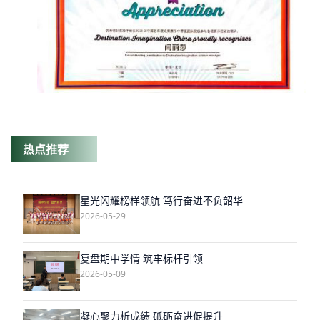
热点推荐
星光闪耀榜样领航 笃行奋进不负韶华
2026-05-29
复盘期中学情 筑牢标杆引领
2026-05-09
凝心聚力析成绩 砥砺奋进促提升